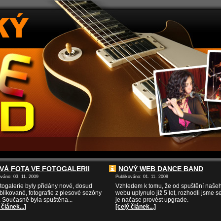
VÁ FOTA VE FOTOGALERII
NOVÝ WEB DANCE BAND
ováno: 03. 11. 2009
Publikováno: 01. 11. 2009
togalerie byly přidány nové, dosud
Vzhledem k tomu, že od spuštění naše
likované, fotografie z plesové sezóny
webu uplynulo již 5 let, rozhodli jsme se
. Současně byla spuštěna...
je načase provést upgrade.
 článek...]
[celý článek...]