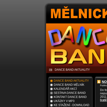
DANCE BAND AKTUALITY
DANCE BAND AKTUALITY
NO
DANCE BAND MĚLNÍK
Publik
KALENDÁŘ AKCÍ
Do fo
SESTAVA DANCE BAND
nepub
2011
KONTAKT DANCE BAND
[celý
UKÁZKY V MP3
KE STAŽENÍ - DOWNLOAD