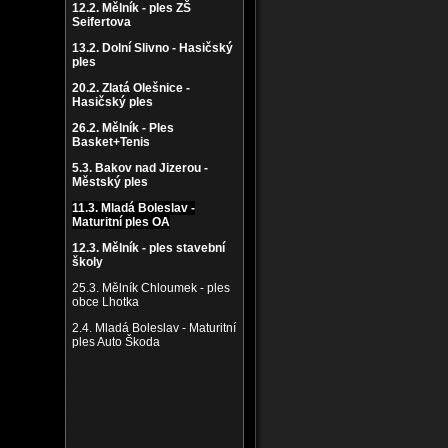
12.2. Mělník - ples ZŠ
Seifertova
13.2. Dolní Slivno - Hasičský
ples
20.2. Zlatá Olešnice -
Hasičský ples
26.2. Mělník - Ples
Basket+Tenis
5.3. Bakov nad Jizerou -
Městský ples
11.3. Mladá Boleslav -
Maturitní ples OA
12.3. Mělník - ples stavební
školy
25.3. Mělník Chloumek - ples
obce Lhotka
2.4. Mladá Boleslav - Maturitní
ples Auto Ško
da