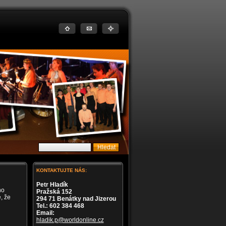
KONTAKTUJTE NÁS:
Petr Hladík
ho
Pražská 152
, že
294 71 Benátky nad Jizerou
Tel.: 602 384 468
Email:
hladik.p@worldonline.cz